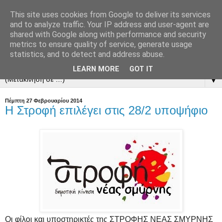
This site uses cookies from Google to deliver its services
and to analyze traffic. Your IP address and user-agent are
shared with Google along with performance and security
metrics to ensure quality of service, generate usage
statistics, and to detect and address abuse.
LEARN MORE
GOT IT
▼
Πέμπτη 27 Φεβρουαρίου 2014
Η Στροφή επιλέγει στις 28/2 υποψήφιο
Οι φίλοι και υποστηρικτές της ΣΤΡΟΦΗΣ ΝΕΑΣ ΣΜΥΡΝΗΣ