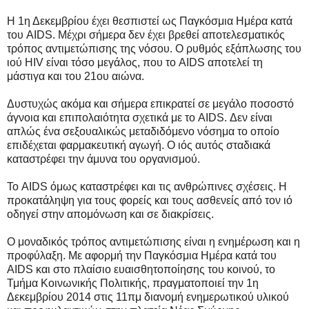
Η 1η Δεκεμβρίου έχει θεσπιστεί ως Παγκόσμια Ημέρα κατά
του AIDS. Μέχρι σήμερα δεν έχει βρεθεί αποτελεσματικός
τρόπος αντιμετώπισης της νόσου. Ο ρυθμός εξάπλωσης του
ιού HIV είναι τόσο μεγάλος, που το AIDS αποτελεί τη
μάστιγα και του 21ου αιώνα.
Δυστυχώς ακόμα και σήμερα επικρατεί σε μεγάλο ποσοστό
άγνοια και επιπολαιότητα σχετικά με το AIDS. Δεν είναι
απλώς ένα σεξουαλικώς μεταδιδόμενο νόσημα το οποίο
επιδέχεται φαρμακευτική αγωγή. Ο ιός αυτός σταδιακά
καταστρέφει την άμυνα του οργανισμού.
Το AIDS όμως καταστρέφει και τις ανθρώπινες σχέσεις. Η
προκατάληψη για τους φορείς και τους ασθενείς από τον ιό
οδηγεί στην απομόνωση και σε διακρίσεις.
Ο μοναδικός τρόπος αντιμετώπισης είναι η ενημέρωση και η
προφύλαξη. Με αφορμή την Παγκόσμια Ημέρα κατά του
AIDS και στο πλαίσιο ευαισθητοποίησης του κοινού, το
Τμήμα Κοινωνικής Πολιτικής, πραγματοποιεί την 1η
Δεκεμβρίου 2014 στις 11πμ διανομή ενημερωτικού υλικού