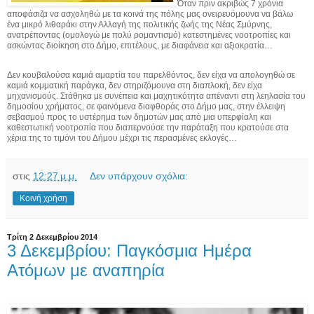
Όταν πριν ακριβώς 7 χρόνια
αποφάσιζα να ασχοληθώ με τα κοινά της πόλης μας ονειρευόμουνα να βάλω
ένα μικρό λιθαράκι στην Αλλαγή της πολιτικής ζωής της Νέας Σμύρνης,
ανατρέποντας (ομολογώ με πολύ ρομαντισμό) κατεστημένες νοοτροπίες και
ασκώντας διοίκηση στο Δήμο, επιτέλους, με διαφάνεια και αξιοκρατία…
Δεν κουβαλούσα καμιά αμαρτία του παρελθόντος, δεν είχα να απολογηθώ σε
καμιά κομματική παράγκα, δεν στηριζόμουνα στη διαπλοκή, δεν είχα
μηχανισμούς. Στάθηκα με συνέπεια και μαχητικότητα απέναντι στη λεηλασία του
δημοσίου χρήματος, σε φαινόμενα διαφθοράς στο Δήμο μας, στην έλλειψη
σεβασμού προς το υστέρημα των δημοτών μας από μια υπερφίαλη και
καθεστωτική νοοτροπία που διαπερνούσε την παράταξη που κρατούσε στα
χέρια της το τιμόνι του Δήμου μέχρι τις περασμένες εκλογές…
στις
12:27 μ.μ.
Δεν υπάρχουν σχόλια:
Κοινή χρήση
Τρίτη 2 Δεκεμβρίου 2014
3 Δεκεμβρίου: Παγκόσμια Ημέρα
Ατόμων με αναπηρία