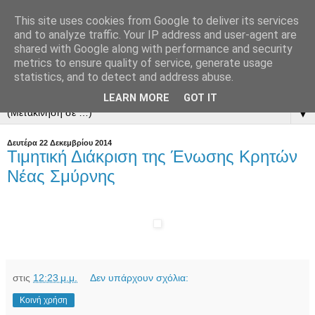
This site uses cookies from Google to deliver its services
and to analyze traffic. Your IP address and user-agent are
shared with Google along with performance and security
metrics to ensure quality of service, generate usage
statistics, and to detect and address abuse.
LEARN MORE
GOT IT
▼
Δευτέρα 22 Δεκεμβρίου 2014
Τιμητική Διάκριση της Ένωσης Κρητών
Νέας Σμύρνης
στις
12:23 μ.μ.
Δεν υπάρχουν σχόλια:
Κοινή χρήση