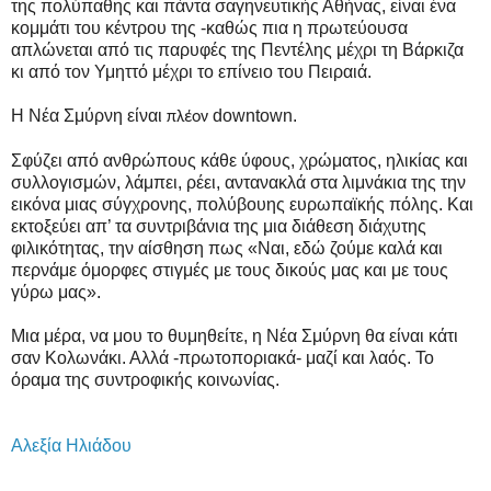
της πολύπαθης και πάντα σαγηνευτικής Αθήνας, είναι ένα
κομμάτι του κέντρου της -καθώς πια η πρωτεύουσα
απλώνεται από τις παρυφές της Πεντέλης μέχρι τη Βάρκιζα
κι από τον Υμηττό μέχρι το επίνειο του Πειραιά.
Η Νέα Σμύρνη είναι
downtown
.
πλέον
Σφύζει από ανθρώπους κάθε ύφους, χρώματος, ηλικίας και
συλλογισμών, λάμπει, ρέει, αντανακλά στα λιμνάκια της την
εικόνα μιας σύγχρονης, πολύβουης ευρωπαϊκής πόλης. Και
εκτοξεύει απ’ τα συντριβάνια της μια διάθεση διάχυτης
φιλικότητας, την αίσθηση πως «Ναι, εδώ ζούμε καλά και
περνάμε όμορφες στιγμές με τους δικούς μας και με τους
γύρω μας».
Μια μέρα, να μου το θυμηθείτε, η Νέα Σμύρνη θα είναι κάτι
σαν Κολωνάκι. Αλλά -πρωτοποριακά- μαζί και λαός. Το
όραμα της συντροφικής κοινωνίας.
Αλεξία Ηλιάδου