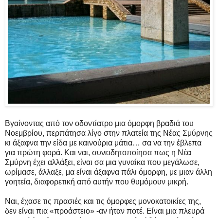
Βγαίνοντας από τον οδοντίατρο μια όμορφη βραδιά του
Νοεμβρίου, περπάτησα λίγο στην πλατεία της Νέας Σμύρνης
κι άξαφνα την είδα με καινούρια μάτια… σα να την έβλεπα
για πρώτη φορά. Και ναι, συνειδητοποίησα πως η Νέα
Σμύρνη έχει αλλάξει, είναι σα μια γυναίκα που μεγάλωσε,
ωρίμασε, άλλαξε, μα είναι άξαφνα πάλι όμορφη, με μιαν άλλη
γοητεία, διαφορετική από αυτήν που θυμόμουν μικρή.
Ναι, έχασε τις πρασιές και τις όμορφες μονοκατοικίες της,
δεν είναι πια «προάστειο» -αν ήταν ποτέ. Είναι μια πλευρά