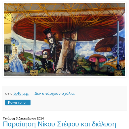
στις
5:46 μ.μ.
Δεν υπάρχουν σχόλια:
Κοινή χρήση
Τετάρτη 3 Δεκεμβρίου 2014
Παραίτηση Νίκου Στέφου και διάλυση