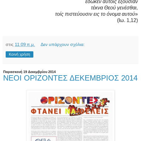
έ­δω­κεν αυ­τοίς ε­ξου­σί­αν
τέ­κνα Θε­ού γε­νέ­σθαι,
τοίς πι­στεύ­ου­σιν εις το ό­νο­μα αυ­τού
»
(Ι­ω. 1,12)
στις
11:09 π.μ.
Δεν υπάρχουν σχόλια:
Κοινή χρήση
Παρασκευή 19 Δεκεμβρίου 2014
ΝΕΟΙ ΟΡΙΖΟΝΤΕΣ ΔΕΚΕΜΒΡΙΟΣ 2014