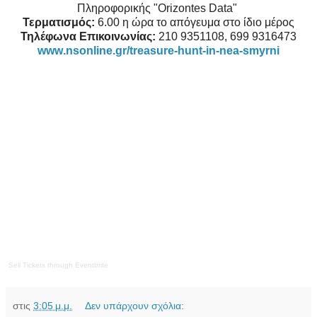
Πληροφορικής "Orizontes Data"
Τερματισμός:
6.00 η ώρα το απόγευμα στο ίδιο μέρος
Τηλέφωνα Επικοινωνίας:
210 9351108,
699 9316473
www
.
nsonline
.
gr
/
treasure
-
hunt
-
in
-
nea
-
smyrni
Sell Tickets
through
Eventbrite
στις
3:05 μ.μ.
Δεν υπάρχουν σχόλια: