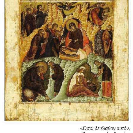
«
Ό­σοι δε έ­λα­βον αυ­τόν,