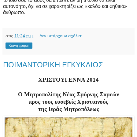
το ίδιο σου το είδος θα έπρεπε αν μη τι άλλο να είναι
αυτονόητο, όχι να σε χαρακτηρίζει ως «καλό» και «ηθικό»
άνθρωπο.
στις
11:24 π.μ.
Δεν υπάρχουν σχόλια:
Κοινή χρήση
ΠΟΙ­ΜΑ­ΝΤΟ­ΡΙ­ΚΗ Ε­ΓΚΥ­ΚΛΙ­ΟΣ
ΧΡΙ­ΣΤΟΥ­ΓΕΝ­ΝΑ 2014
Ο Μη­τρο­πο­λί­της Νέ­ας Σμύρ­νης Συ­με­ών
προς τους ευ­σε­βείς Χρι­στια­νούς
της Ι­ε­ράς Μη­τρο­πό­λε­ως