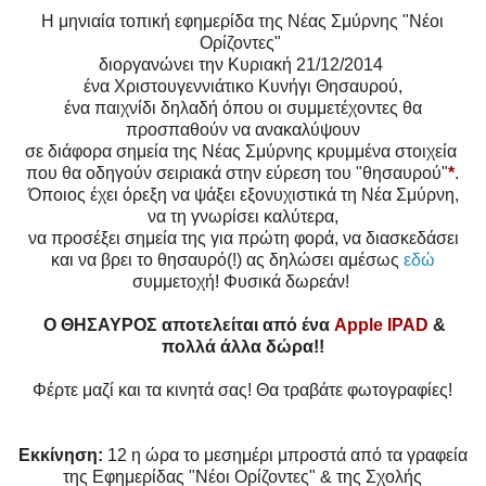
Η μηνιαία τοπική εφημερίδα της Νέας Σμύρνης "Νέοι
Ορίζοντες"
διοργανώνει
την Κυριακή 21/12/2014
ένα Χριστουγεννιάτικο Κυνήγι Θησαυρού,
ένα παιχνίδι δηλαδή όπου οι συμμετέχοντες θα
προσπαθούν να ανακαλύψουν
σε διάφορα σημεία της Νέας Σμύρνης κρυμμένα στοιχεία
που θα οδηγούν σειριακά στην εύρεση του "θησαυρού"
*
.
Όποιος έχει όρεξη να ψάξει εξονυχιστικά τη Νέα Σμύρνη,
να τη γνωρίσει καλύτερα,
να προσέξει σημεία της για πρώτη φορά, να διασκεδάσει
και να βρει το θησαυρό(!)
ας δηλώσει αμέσως
εδώ
συμμετοχή!
Φυσικά δωρεάν!
Ο ΘΗΣΑΥΡΟΣ αποτελείται από ένα
Apple IPAD
&
πολλά άλλα δώρα!!
Φέρτε μαζί και τα κινητά σας! Θα τραβάτε φωτογραφίες!
Εκκίνηση:
12 η ώρα το μεσημέρι μπροστά από τα γραφεία
της Εφημερίδας "Νέοι Ορίζοντες"
& της Σχολής