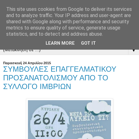
This site uses cookies from Google to deliver its services
and to analyze traffic. Your IP address and user-agent are
shared with Google along with performance and security
metrics to ensure quality of service, generate usage
statistics, and to detect and address abuse.
LEARN MORE
GOT IT
▼
Παρασκευή 24 Απριλίου 2015
ΣΥΜΒΟΥΛΕΣ ΕΠΑΓΓΕΛΜΑΤΙΚΟΥ
ΠΡΟΣΑΝΑΤΟΛΙΣΜΟΥ ΑΠΟ ΤΟ
ΣΥΛΛΟΓΟ ΙΜΒΡΙΩΝ