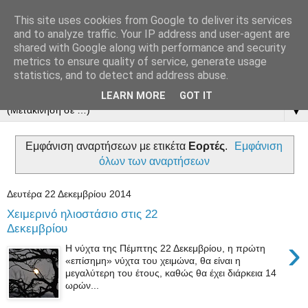
This site uses cookies from Google to deliver its services
and to analyze traffic. Your IP address and user-agent are
shared with Google along with performance and security
metrics to ensure quality of service, generate usage
statistics, and to detect and address abuse.
LEARN MORE
GOT IT
▼
Εμφάνιση αναρτήσεων με ετικέτα
Εορτές
.
Εμφάνιση
όλων των αναρτήσεων
Δευτέρα 22 Δεκεμβρίου 2014
Χειμερινό ηλιοστάσιο στις 22
Δεκεμβρίου
›
Η νύχτα της Πέμπτης 22 Δεκεμβρίου, η πρώτη
«επίσημη» νύχτα του χειμώνα, θα είναι η
μεγαλύτερη του έτους, καθώς θα έχει διάρκεια 14
ωρών...