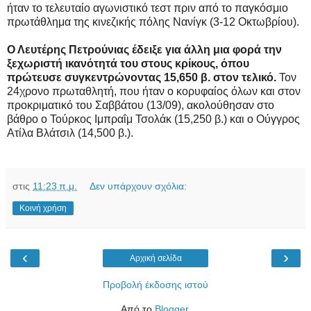
ήταν το τελευταίο αγωνιστικό τεστ πριν από το παγκόσμιο
πρωτάθλημα της κινεζικής πόλης Νανίγκ (3-12 Οκτωβρίου).
Ο Λευτέρης Πετρούνιας έδειξε για άλλη μια φορά την
ξεχωριστή ικανότητά του στους κρίκους, όπου
πρώτευσε συγκεντρώνοντας 15,650 β. στον τελικό.
Τον
24χρονο πρωταθλητή, που ήταν ο κορυφαίος όλων και στον
προκριματικό του Σαββάτου (13/09), ακολούθησαν στο
βάθρο ο Τούρκος Ιμπραΐμ Τσολάκ (15,250 β.) και ο Ούγγρος
Ατίλα Βλάτσιλ (14,500 β.).
στις
11:23 π.μ.
Δεν υπάρχουν σχόλια:
Κοινή χρήση
‹
›
Αρχική σελίδα
Προβολή έκδοσης ιστού
Από το
Blogger
.