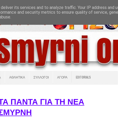
deliver its services and to analyze traffic. Your IP address and 
Σ ΠΛΗΡΟΦΟΡΙΕΣ
ΟΔΗΓΟΣ ΑΓΟΡΑΣ
ΕΠΙΚΟΙΝΩΝΙΑ
formance and security metrics to ensure quality of service, gen
abuse.
Α
ΑΘΛΗΤΙΚΑ
ΣΥΛΛΟΓΟΙ
ΑΓΟΡΑ
EDITORIALS
ΤΑ ΠΑΝΤΑ ΓΙΑ ΤΗ ΝΕΑ
ΣΜΥΡΝΗ