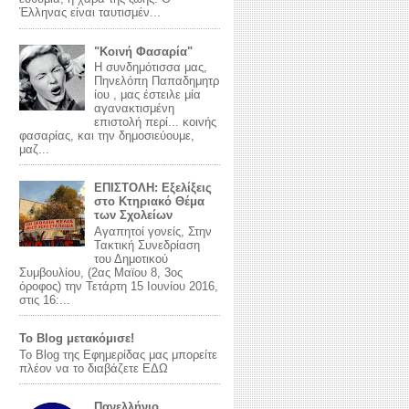
Έλληνας είναι ταυτισμέν...
"Κοινή Φασαρία"
Η συνδημότισσα μας,
Πηνελόπη Παπαδημητρ
ίου , μας έστειλε μία
αγανακτισμένη
επιστολή περί... κοινής
φασαρίας, και την δημοσιεύουμε,
μαζ...
ΕΠΙΣΤΟΛΗ: Εξελίξεις
στο Κτηριακό Θέμα
των Σχολείων
Αγαπητοί γονείς, Στην
Τακτική Συνεδρίαση
του Δημοτικού
Συμβουλίου, (2ας Μαϊου 8, 3ος
όροφος) την Τετάρτη 15 Ιουνίου 2016,
στις 16:...
Το Blog μετακόμισε!
Το Blog της Εφημερίδας μας μπορείτε
πλέον να το διαβάζετε ΕΔΩ
Πανελλήνιο