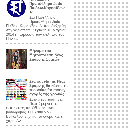
Πρωτάθλημα Judo
Παίδων-Κορασίδων
Α’
Στο Πανελλήνιο
Πρωτάθλημα Judo
Παίδων-Κορασίδων Α’ που διεξήχθη
στη Λάρισα την Κυριακή 16 Μαρτίου
2014 η παρουσία των αθλητών του
Πανιων...
Mήνυμα του
Μητροπολίτη Νέας
Σμύρνης Συμεών
Στα outlets της Νέας
Σμύρνης θα κάνεις τις
πιο value for money
αγορές της χρονιάς
Στην περίπτωση της
Νέας Σμύρνης, ο
εκπτωτικός παράδεισος είναι
μονόδρομος. Η Ελευθερίου
Βενιζέλου, έχει και το όνομα και τη
χάρη. Αν ...