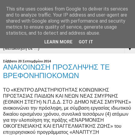
This site uses cookies from Google to deliver its services
and to analyze traffic. Your IP address and user-agent are
shared with Google along with performance and security
metrics to ensure quality of service, generate usage
statistics, and to detect and address abuse.
LEARN MORE
GOT IT
▼
Σάββατο 20 Σεπτεμβρίου 2014
ΑΝΑΚΟΙΝΩΣΗ ΠΡΟΣΛΗΨΗΣ ΤΕ
ΒΡΕΦΟΝΗΠΙΟΚΟΜΩΝ
ΤΟ «ΚΕΝΤΡΟ ΔΡΑΣΤΗΡΙΟΤΗΤΑΣ ΚΟΙΝΩΝΙΚΗΣ
ΠΡΟΣΤΑΣΙΑΣ ΠΑΙΔΙΩΝ ΚΑΙ ΝΕΩΝ ΝΕΑΣ ΣΜΥΡΝΗΣ
(ΕΘΝΙΚΗ ΣΤΕΓΗ) Ν.Π.Δ.Δ. ΣΤΟ ΔΗΜΟ ΝΕΑΣ ΣΜΥΡΝΗΣ»
ανακοινώνει την πρόσληψη, με σύμβαση εργασίας ιδιωτικού
δικαίου ορισμένου χρόνου, συνολικά τεσσάρων (4) ατόμων
για την υλοποίηση της πράξης «ΕΝΑΡΜΟΝΙΣΗ
ΟΙΚΟΓΕΝΕΙΑΚΗΣ ΚΑΙ ΕΠΑΓΓΕΛΜΑΤΙΚΗΣ ΖΩΗΣ» του
επιχειρησιακού προγράμματος «ΑΝΑΠΤΥΞΗ