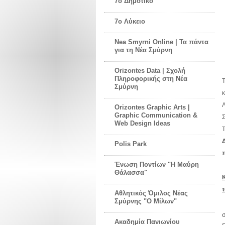
7ο Δημοτικό
7ο Λύκειο
Nea Smyrni Online | Τα πάντα
για τη Νέα Σμύρνη
Orizontes Data | Σχολή
Πληροφορικής στη Νέα
Σμύρνη
κ
Λ
Orizontes Graphic Arts |
Graphic Communication &
Web Design Ideas
Δ
Polis Park
Ένωση Ποντίων "Η Μαύρη
Θάλασσα"
τ
Αθλητικός Όμιλος Νέας
Σμύρνης "Ο Μίλων"
Ακαδημία Πανιωνίου