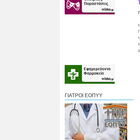
Η
Π
τ
ε
μ
ΓΙΑΤΡΟΙ ΕΟΠΥΥ