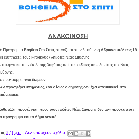
ΑΝΑΚΟΙΝΩΣΗ
Το Πρόγραμμα
Βοήθεια Στο Σπίτι,
στεγάζεται στην διεύθυνση
Αδριανουπόλεως 18
αι εξυπηρετεί τους κατοίκους / δημότες Νέας Σμύρνης.
ειτουργεί κατόπιν έκκλησης βοήθειας από τους
ίδιους
τους δημότες της Νέας
Σμύρνης.
Το πρόγραμμα είναι
δωρεάν
.
εν προσφέρει υπηρεσίες, εάν ο ίδιος ο δημότης δεν έχει απευθυνθεί
στο
πρόγραμμα.
Κάθε άλλη προσέγγιση προς τους πολίτες Νέας Σμύρνης δεν αντιπροσωπεύει
ο πρόγραμμα και το Δήμο γενικά.
στις
3:11 μ.μ.
Δεν υπάρχουν σχόλια: