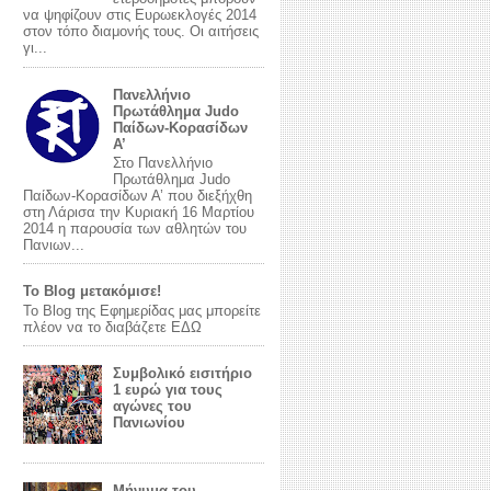
να ψηφίζουν στις Ευρωεκλογές 2014
στον τόπο διαμονής τους. Οι αιτήσεις
γι...
Πανελλήνιο
Πρωτάθλημα Judo
Παίδων-Κορασίδων
Α’
Στο Πανελλήνιο
Πρωτάθλημα Judo
Παίδων-Κορασίδων Α’ που διεξήχθη
στη Λάρισα την Κυριακή 16 Μαρτίου
2014 η παρουσία των αθλητών του
Πανιων...
Το Blog μετακόμισε!
Το Blog της Εφημερίδας μας μπορείτε
πλέον να το διαβάζετε ΕΔΩ
Συμβολικό εισιτήριο
1 ευρώ για τους
αγώνες του
Πανιωνίου
Mήνυμα του