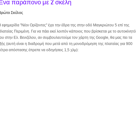
Ένα παράπονο με 2 σκέλη
Πρώτο Σκέλος
 εφημερίδα "Νέοι Ορίζοντες" έχει την έδρα της στην οδό Μαγκριώτου 5 επί της
λατείας Περιμένη. Για να πάει εκεί λοιπόν κάποιος που βρίσκεται με το αυτοκίνητό
ου στην Ελ. Βενιζέλου, αν συμβουλευτούμε τον χάρτη της Google, θα μας πει τα
ξής (αυτή είναι η διαδρομή που μετά από τη μονοδρόμηση της πλατείας για 900
έτρα απόστασης έπρεπε να οδηγήσεις 1,5 χλμ):