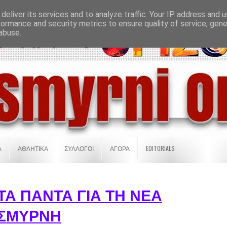
deliver its services and to analyze traffic. Your IP address and 
Σ ΠΛΗΡΟΦΟΡΙΕΣ
ΟΔΗΓΟΣ ΑΓΟΡΑΣ
ΕΠΙΚΟΙΝΩΝΙΑ
formance and security metrics to ensure quality of service, gen
abuse.
Α
ΑΘΛΗΤΙΚΑ
ΣΥΛΛΟΓΟΙ
ΑΓΟΡΑ
EDITORIALS
ΤΑ ΠΑΝΤΑ ΓΙΑ ΤΗ ΝΕΑ
ΣΜΥΡΝΗ