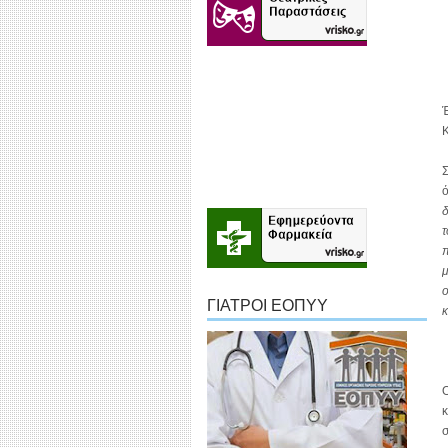
Έ
Κ
Σ
ό
δ
τ
π
μ
ο
ΓΙΑΤΡΟΙ ΕΟΠΥΥ
κ
Ο
κ