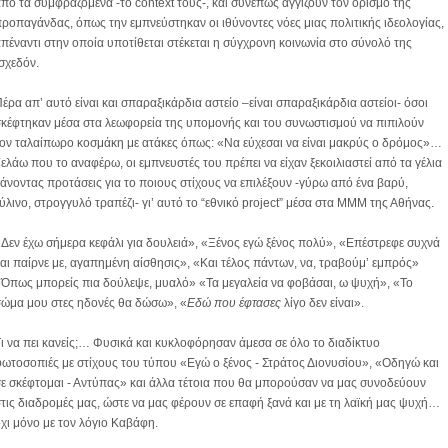
από τα συμφραζόμενα -το
context
τους-, και συνεπώς αγγίζουν τον ορισμό της
ροπαγάνδας, όπως την εμπνεύστηκαν οι ιθύνοντες νόες μιας πολιτικής ιδεολογίας,
πέναντι στην οποία υποτίθεται στέκεται η σύγχρονη κοινωνία στο σύνολό της
σχεδόν.
έρα απ’ αυτό είναι και σπαραξικάρδια αστείο –είναι σπαραξικάρδια αστείοι- όσοι
κέφτηκαν μέσα στα λεωφορεία της υπομονής και του συνωστισμού να πιπιλούν
ον ταλαίπωρο κοσμάκη με ατάκες όπως: «Να εύχεσαι να είναι μακρύς ο δρόμος»…
ελάω που το αναφέρω, οι εμπνευστές του πρέπει να είχαν ξεκοιλιαστεί από τα γέλια
άνοντας προτάσεις για το ποιους στίχους να επιλέξουν -γύρω από ένα βαρύ,
ύλινο, στρογγυλό τραπέζι- γι’ αυτό το “εθνικό
project
” μέσα στα ΜΜΜ της Αθήνας.
Δεν έχω σήμερα κεφάλι για δουλειά», «Ξένος εγώ ξένος πολύ», «Επέστρεφε συχνά
αι παίρνε με, αγαπημένη αίσθησις», «Και τέλος πάντων, να, τραβούμ’ εμπρός»
Όπως μπορείς πια δούλεψε, μυαλό» «Τα μεγαλεία να φοβάσαι, ω ψυχή», «Το
σώμα μου στες ηδονές θα δώσω», «
Εδώ που έφτασες
λίγο δεν είναι».
ι να πει κανείς;… Φυσικά και κυκλοφόρησαν άμεσα σε όλο το διαδίκτυο
ωτοσοπιές με στίχους του τύπου «Εγώ ο ξένος - Στράτος Διονυσίου», «Οδηγώ και
ε σκέφτομαι - Αντύπας» και άλλα τέτοια που θα μπορούσαν να μας συνοδεύουν
τις διαδρομές μας, ώστε να μας φέρουν σε επαφή ξανά και με τη λαϊκή μας ψυχή…
χι μόνο με τον λόγιο Καβάφη.