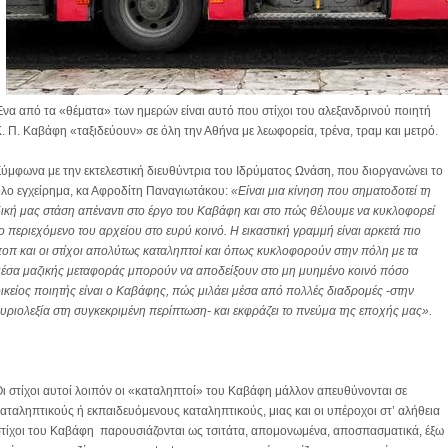
να από τα «θέματα» των ημερών είναι αυτό που στίχοι του αλεξανδρινού ποιητή
. Π. Καβάφη «ταξιδεύουν» σε όλη την Αθήνα με λεωφορεία, τρένα, τραμ και μετρό.
ύμφωνα με την εκτελεστική διευθύντρια του Ιδρύματος Ωνάση, που διοργανώνει το
λο εγχείρημα, κα Αφροδίτη Παναγιωτάκου:
«Είναι μια κίνηση που σηματοδοτεί τη
ική μας στάση απέναντι στο έργο του Καβάφη και στο πώς θέλουμε να κυκλοφορεί
ο περιεχόμενο του αρχείου στο ευρύ κοινό. Η εικαστική γραμμή είναι αρκετά πιο
οπ και οι στίχοι απολύτως καταληπτοί και όπως κυκλοφορούν στην πόλη με τα
έσα μαζικής μεταφοράς μπορούν να αποδείξουν στο μη μυημένο κοινό πόσο
ικείος ποιητής είναι ο Καβάφης, πώς μιλάει μέσα από πολλές διαδρομές -στην
υριολεξία στη συγκεκριμένη περίπτωση- και εκφράζει το πνεύμα της εποχής μας
».
ι στίχοι αυτοί λοιπόν οι «καταληπτοί» του Καβάφη μάλλον απευθύνονται σε
αταληπτικούς ή εκπαιδευόμενους καταληπτικούς, μιας και οι υπέροχοι στ’ αλήθεια
στίχοι του Καβάφη
παρουσιάζονται ως τσιτάτα, απομονωμένα, αποσπασματικά, έξω