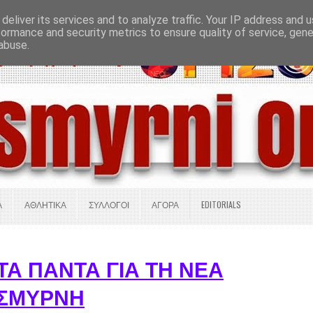
deliver its services and to analyze traffic. Your IP address and 
Σ ΠΛΗΡΟΦΟΡΙΕΣ
ΟΔΗΓΟΣ ΑΓΟΡΑΣ
ΕΠΙΚΟΙΝΩΝΙΑ
formance and security metrics to ensure quality of service, gen
abuse.
Α
ΑΘΛΗΤΙΚΑ
ΣΥΛΛΟΓΟΙ
ΑΓΟΡΑ
EDITORIALS
ΤΑ ΠΑΝΤΑ ΓΙΑ ΤΗ ΝΕΑ
ΣΜΥΡΝΗ