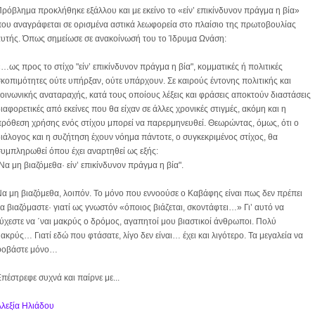
ρόβλημα προκλήθηκε εξάλλου και με εκείνο το «είν’ επικίνδυνον πράγμα η βία»
ου αναγράφεται σε ορισμένα αστικά λεωφορεία στο πλαίσιο της πρωτοβουλίας
υτής. Όπως σημείωσε σε ανακοίνωσή του το Ίδρυμα Ωνάση:
…ως προς το στίχο "είν’ επικίνδυνον πράγμα η βία", κομματικές ή πολιτικές
κοπιμότητες ούτε υπήρξαν, ούτε υπάρχουν. Σε καιρούς έντονης πολιτικής και
οινωνικής αναταραχής, κατά τους οποίους λέξεις και φράσεις αποκτούν διαστάσεις
ιαφορετικές από εκείνες που θα είχαν σε άλλες χρονικές στιγμές, ακόμη και η
ρόθεση χρήσης ενός στίχου μπορεί να παρερμηνευθεί. Θεωρώντας, όμως, ότι ο
ιάλογος και η συζήτηση έχουν νόημα πάντοτε, ο συγκεκριμένος στίχος, θα
υμπληρωθεί όπου έχει αναρτηθεί ως εξής:
Να μη βιαζόμεθα· είν’ επικίνδυνον πράγμα η βία".
α μη βιαζόμεθα, λοιπόν. Το μόνο που εννοούσε ο Καβάφης είναι πως δεν πρέπει
α βιαζόμαστε· γιατί ως γνωστόν «όποιος βιάζεται, σκοντάφτει…» Γι’ αυτό να
ύχεστε να ΄ναι μακρύς ο δρόμος, αγαπητοί μου βιαστικοί άνθρωποι. Πολύ
ακρύς… Γιατί εδώ που φτάσατε, λίγο δεν είναι… έχει και λιγότερο. Τα μεγαλεία να
φοβάστε μόνο…
πέστρεφε συχνά και παίρνε με...
λεξία Ηλιάδου