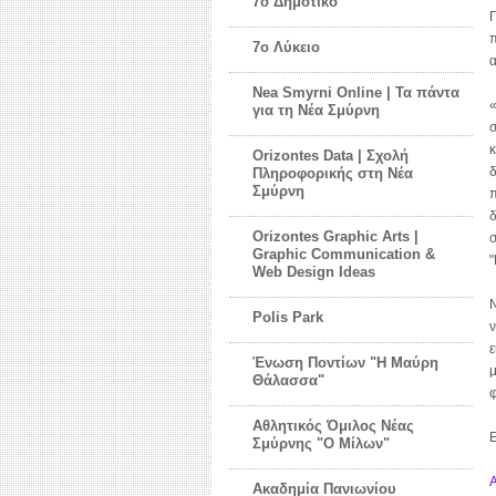
7ο Δημοτικό
Π
π
7ο Λύκειο
α
Nea Smyrni Online | Τα πάντα
«
για τη Νέα Σμύρνη
σ
κ
Orizontes Data | Σχολή
δ
Πληροφορικής στη Νέα
Σμύρνη
π
δ
Orizontes Graphic Arts |
σ
Graphic Communication &
"
Web Design Ideas
Ν
Polis Park
ν
ε
Ένωση Ποντίων "Η Μαύρη
μ
Θάλασσα"
Αθλητικός Όμιλος Νέας
Ε
Σμύρνης "Ο Μίλων"
Α
Ακαδημία Πανιωνίου