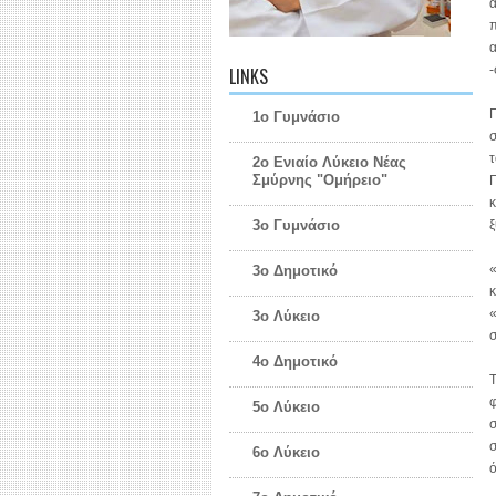
π
α
-
LINKS
Π
1ο Γυμνάσιο
σ
τ
2ο Ενιαίο Λύκειο Νέας
Σμύρνης "Ομήρειο"
Γ
κ
ξ
3ο Γυμνάσιο
«
3ο Δημοτικό
κ
«
3ο Λύκειο
4ο Δημοτικό
Τ
φ
5ο Λύκειο
σ
σ
6ο Λύκειο
ό